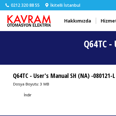
0212 320 88 55
İkitelli İstanbul
Hakkımızda
Hizmet
Q64TC - 
Q64TC - User's Manual SH (NA) -080121-L 
Dosya Boyutu: 3 MB
İndir