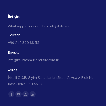
İletişim
Whatsapp üzerinden bize ulaşabilirsiniz
Telefon
+90 212 320 88 55
Eposta
info@kavrammuhendislik.com.tr
Adres
İkitelli O.S.B. Giyim Sanatkarları Sitesi 2. Ada A Blok No:4
Başakşehir - İSTANBUL
Find us on:
Facebook
YouTube
Instagram
Whatsapp
yeni
yeni
yeni
yeni