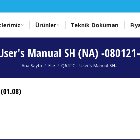
lerimiz
Ürünler
Teknik Doküman
Fiy
User's Manual SH (NA) -080121-
You are here:
Ana Sayfa
File
Q64TC - User's Manual SH…
(01.08)