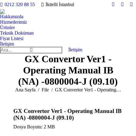
0212 320 88 55
İkitelli İstanbul
YouTube
Faceb
In
yeni
yeni
ye
Hakkımızda
pencerede
pencer
pe
Hizmetlerimiz
Ürünler
açılır
açılır
açı
Teknik Doküman
Fiyat Listesi
İletişim
Search:
İletişim
GX Convertor Ver1 -
Operating Manual IB
(NA) -0800004-J (09.10)
You are here:
Ana Sayfa
File
GX Convertor Ver1 - Operating…
GX Convertor Ver1 - Operating Manual IB
(NA) -0800004-J (09.10)
Dosya Boyutu: 2 MB