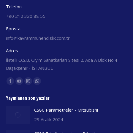
Telefon
+90 212 320 88 55
Eposta
info@kavrammuhendislik.com.tr
Adres
İkitelli O.S.B. Giyim Sanatkarları Sitesi 2. Ada A Blok No:4
Başakşehir - İSTANBUL
Find us on:
Facebook
YouTube
Instagram
Whatsapp
yeni
yeni
yeni
yeni
Yayınlanan son yazılar
pencerede
pencerede
pencerede
pencerede
açılır
açılır
açılır
açılır
CS80 Parametreler - Mitsubishi
29 Aralık 2024