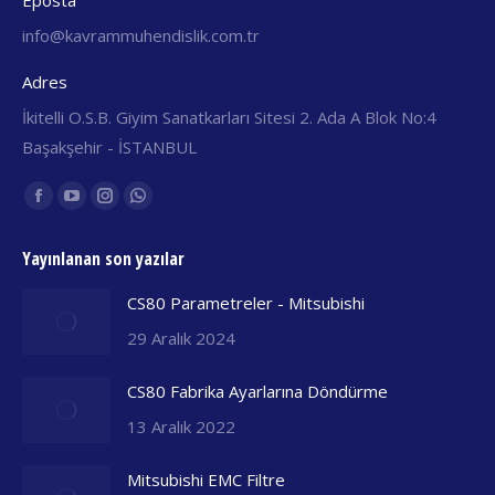
Eposta
info@kavrammuhendislik.com.tr
Adres
İkitelli O.S.B. Giyim Sanatkarları Sitesi 2. Ada A Blok No:4
Başakşehir - İSTANBUL
Find us on:
Facebook
YouTube
Instagram
Whatsapp
yeni
yeni
yeni
yeni
Yayınlanan son yazılar
pencerede
pencerede
pencerede
pencerede
açılır
açılır
açılır
açılır
CS80 Parametreler - Mitsubishi
29 Aralık 2024
CS80 Fabrika Ayarlarına Döndürme
13 Aralık 2022
Mitsubishi EMC Filtre