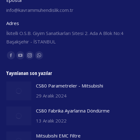
Eposta
info@kavrammuhendislik.com.tr
Adres
İkitelli O.S.B. Giyim Sanatkarları Sitesi 2. Ada A Blok No:4
Başakşehir - İSTANBUL
Find us on:
Facebook
YouTube
Instagram
Whatsapp
yeni
yeni
yeni
yeni
Yayınlanan son yazılar
pencerede
pencerede
pencerede
pencerede
açılır
açılır
açılır
açılır
CS80 Parametreler - Mitsubishi
29 Aralık 2024
CS80 Fabrika Ayarlarına Döndürme
13 Aralık 2022
Mitsubishi EMC Filtre