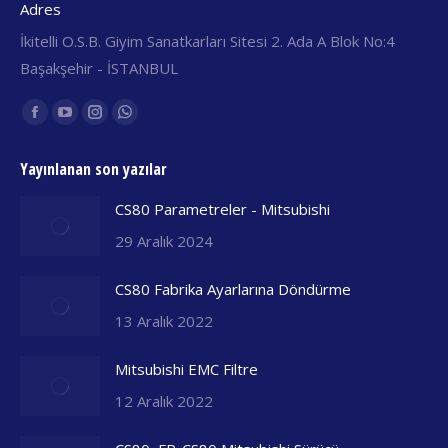
Adres
İkitelli O.S.B. Giyim Sanatkarları Sitesi 2. Ada A Blok No:4
Başakşehir - İSTANBUL
Find us on:
Facebook
YouTube
Instagram
Whatsapp
yeni
yeni
yeni
yeni
Yayınlanan son yazılar
pencerede
pencerede
pencerede
pencerede
açılır
açılır
açılır
açılır
CS80 Parametreler - Mitsubishi
29 Aralık 2024
CS80 Fabrika Ayarlarına Döndürme
13 Aralık 2022
Mitsubishi EMC Filtre
12 Aralık 2022