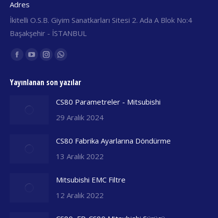
Adres
İkitelli O.S.B. Giyim Sanatkarları Sitesi 2. Ada A Blok No:4
Başakşehir - İSTANBUL
Find us on:
Facebook
YouTube
Instagram
Whatsapp
yeni
yeni
yeni
yeni
Yayınlanan son yazılar
pencerede
pencerede
pencerede
pencerede
açılır
açılır
açılır
açılır
CS80 Parametreler - Mitsubishi
29 Aralık 2024
CS80 Fabrika Ayarlarına Döndürme
13 Aralık 2022
Mitsubishi EMC Filtre
12 Aralık 2022