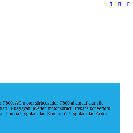
YouTube
Faceb
In
yeni
yeni
ye
pencerede
pencer
pe
açılır
açılır
açı
 F800, AC motor sürücüsüdür. F800 alternatif akım ile
arı ile başlayan inverter, motor sürücü, frekans konvertörü
leri Fan Pompa Uygulamaları Kompresör Uygulamaları Arıtma…