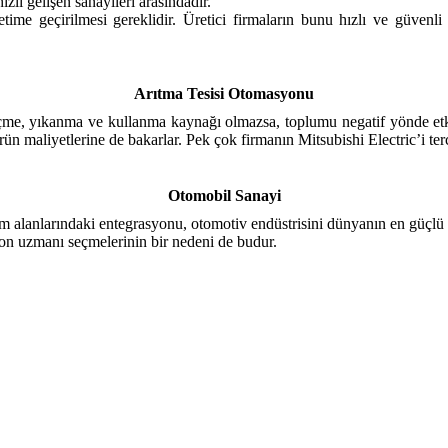
lı gelişen sanayileri arasındadır.
ime geçirilmesi gereklidir. Üretici firmaların bunu hızlı ve güvenli
Arıtma Tesisi Otomasyonu
 içme, yıkanma ve kullanma kaynağı olmazsa, toplumu negatif yönde etk
rün maliyetlerine de bakarlar. Pek çok firmanın Mitsubishi Electric’i te
Otomobil Sanayi
m alanlarındaki entegrasyonu, otomotiv endüstrisini dünyanın en güçlü ve
yon uzmanı seçmelerinin bir nedeni de budur.