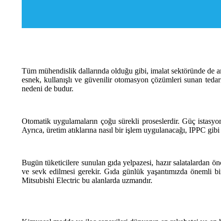
Tüm mühendislik dallarında olduğu gibi, imalat sektöründe de ama
esnek, kullanışlı ve güvenilir otomasyon çözümleri sunan tedari
nedeni de budur.
Otomatik uygulamaların çoğu sürekli proseslerdir. Güç istasyon
Ayrıca, üretim atıklarına nasıl bir işlem uygulanacağı, IPPC gibi
Bugün tüketicilere sunulan gıda yelpazesi, hazır salatalardan ö
ve sevk edilmesi gerekir. Gıda günlük yaşantımızda önemli bir y
Mitsubishi Electric bu alanlarda uzmandır.