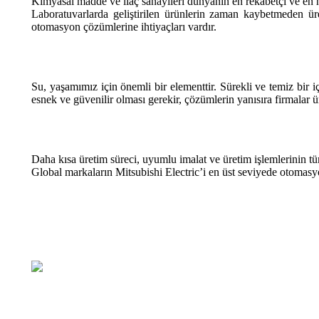
Kimyasal madde ve ilaç sanayileri dünyanın en rekabetçi ve en hız
Laboratuvarlarda geliştirilen ürünlerin zaman kaybetmeden üret
otomasyon çözümlerine ihtiyaçları vardır.
Su, yaşamımız için önemli bir elementtir. Sürekli ve temiz bir
esnek ve güvenilir olması gerekir, çözümlerin yanısıra firmalar ü
Daha kısa üretim süreci, uyumlu imalat ve üretim işlemlerinin tü
Global markaların Mitsubishi Electric’i en üst seviyede otomas