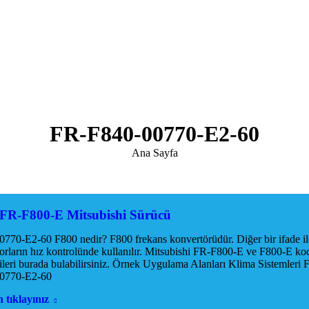
FR-F840-00770-E2-60
You are here:
Ana Sayfa
 FR-F800-E Mitsubishi Sürücü
70-E2-60 F800 nedir? F800 frekans konvertörüdür. Diğer bir ifade ile
orların hız kontrolünde kullanılır. Mitsubishi FR-F800-E ve F800-E kodl
lgileri burada bulabilirsiniz. Örnek Uygulama Alanları Klima Sistem
0770-E2-60
 tıklayınız