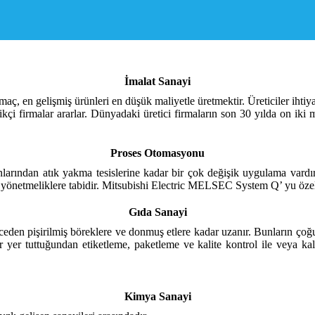
İmalat Sanayi
ç, en gelişmiş ürünleri en düşük maliyetle üretmektir. Üreticiler ihtiy
kçi firmalar ararlar. Dünyadaki üretici firmaların son 30 yılda on iki
Proses Otomasyonu
larından atık yakma tesislerine kadar bir çok değişik uygulama vardır.
 yönetmeliklere tabidir. Mitsubishi Electric MELSEC System Q’ yu özellik
Gıda Sanayi
nceden pişirilmiş böreklere ve donmuş etlere kadar uzanır. Bunların ço
er tuttuğundan etiketleme, paketleme ve kalite kontrol ile veya kalite
Kimya Sanayi