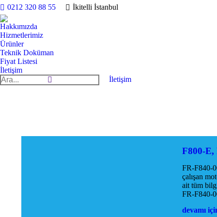
0212 320 88 55
İkitelli İstanbul
Hakkımızda
Hizmetlerimiz
Ürünler
Teknik Doküman
Fiyat Listesi
İletişim
Search:
İletişim
F800-E,
FR-F840-007
çalışan mot
ait tüm bi
FR-F840-0
devamı için