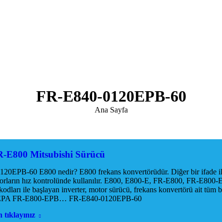
FR-E840-0120EPB-60
You are here:
Ana Sayfa
R-E800 Mitsubishi Sürücü
20EPB-60 E800 nedir? E800 frekans konvertörüdür. Diğer bir ifade ile
torların hız kontrolünde kullanılır. E800, E800-E, FR-E800, FR-E8
kodları ile başlayan inverter, motor sürücü, frekans konvertörü ait tüm 
EPA FR-E800-EPB… FR-E840-0120EPB-60
 tıklayınız