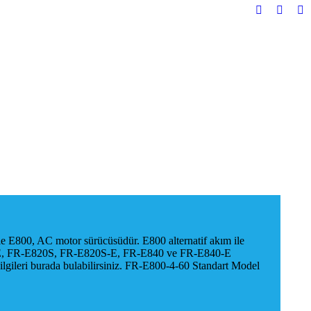
YouTube
Faceb
In
yeni
yeni
ye
pencerede
pencer
pe
açılır
açılır
açı
 E800, AC motor sürücüsüdür. E800 alternatif akım ile
00-E, FR-E820S, FR-E820S-E, FR-E840 ve FR-E840-E
bilgileri burada bulabilirsiniz. FR-E800-4-60 Standart Model