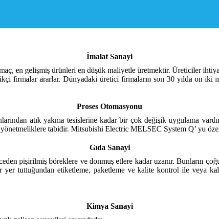
İmalat Sanayi
ç, en gelişmiş ürünleri en düşük maliyetle üretmektir. Üreticiler ihtiy
kçi firmalar ararlar. Dünyadaki üretici firmaların son 30 yılda on iki
Proses Otomasyonu
larından atık yakma tesislerine kadar bir çok değişik uygulama vardır.
 yönetmeliklere tabidir. Mitsubishi Electric MELSEC System Q’ yu özellik
Gıda Sanayi
nceden pişirilmiş böreklere ve donmuş etlere kadar uzanır. Bunların ço
er tuttuğundan etiketleme, paketleme ve kalite kontrol ile veya kalite
Kimya Sanayi