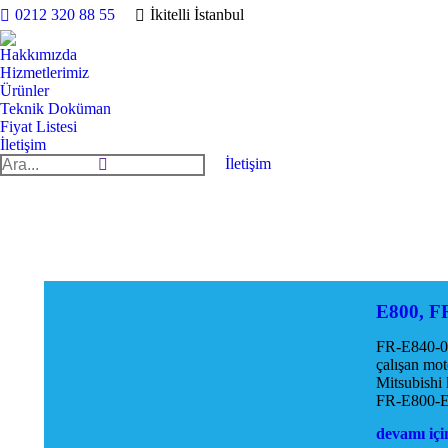
0212 320 88 55
İkitelli İstanbul
Hakkımızda
Hizmetlerimiz
Ürünler
Teknik Doküman
Fiyat Listesi
İletişim
Search:
İletişim
E800, F
FR-E840-01
çalışan mo
Mitsubishi 
FR-E800-
devamı için