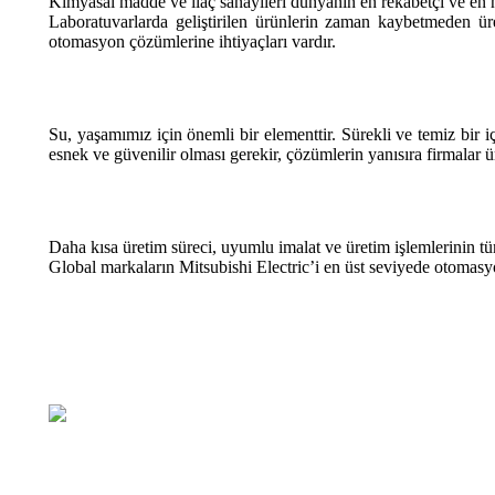
Kimyasal madde ve ilaç sanayileri dünyanın en rekabetçi ve en hız
Laboratuvarlarda geliştirilen ürünlerin zaman kaybetmeden üret
otomasyon çözümlerine ihtiyaçları vardır.
Su, yaşamımız için önemli bir elementtir. Sürekli ve temiz bir
esnek ve güvenilir olması gerekir, çözümlerin yanısıra firmalar ü
Daha kısa üretim süreci, uyumlu imalat ve üretim işlemlerinin tü
Global markaların Mitsubishi Electric’i en üst seviyede otomas