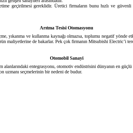
lı gelişen sanayileri arasındadır.
ime geçirilmesi gereklidir. Üretici firmaların bunu hızlı ve güvenli
Arıtma Tesisi Otomasyonu
 içme, yıkanma ve kullanma kaynağı olmazsa, toplumu negatif yönde etk
rün maliyetlerine de bakarlar. Pek çok firmanın Mitsubishi Electric’i te
Otomobil Sanayi
m alanlarındaki entegrasyonu, otomotiv endüstrisini dünyanın en güçlü ve
yon uzmanı seçmelerinin bir nedeni de budur.