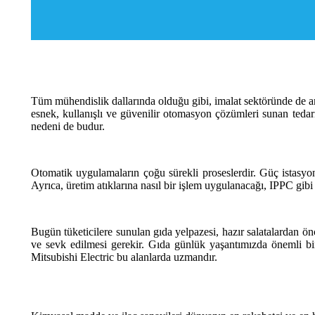
Tüm mühendislik dallarında olduğu gibi, imalat sektöründe de ama
esnek, kullanışlı ve güvenilir otomasyon çözümleri sunan tedari
nedeni de budur.
Otomatik uygulamaların çoğu sürekli proseslerdir. Güç istasyon
Ayrıca, üretim atıklarına nasıl bir işlem uygulanacağı, IPPC gibi
Bugün tüketicilere sunulan gıda yelpazesi, hazır salatalardan ö
ve sevk edilmesi gerekir. Gıda günlük yaşantımızda önemli bir y
Mitsubishi Electric bu alanlarda uzmandır.