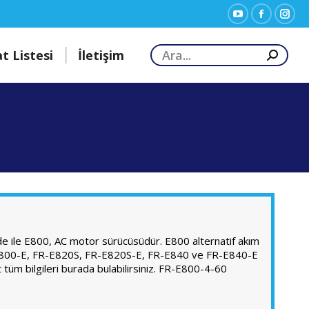
YouTube
Facebook
Inst
yeni
yeni
yeni
Search:
at Listesi
İletişim
pencerede
pencered
penc
açılır
açılır
açılır
 ile E800, AC motor sürücüsüdür. E800 alternatif akım
 FR-E800-E, FR-E820S, FR-E820S-E, FR-E840 ve FR-E840-E
 tüm bilgileri burada bulabilirsiniz. FR-E800-4-60