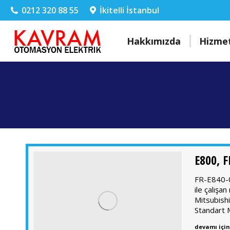
0212 320 88 55
İkitelli İstanbul
Hakkımızda
Hizmet
E800, F
FR-E840-0
ile çalış
Mitsubishi
Standart
devamı için