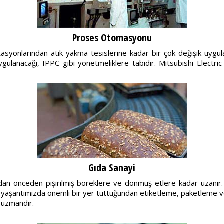
Proses Otomasyonu
tasyonlarından atık yakma tesislerine kadar bir çok değişik uygu
m uygulanacağı, IPPC gibi yönetmeliklere tabidir. Mitsubishi Elect
Gıda Sanayi
ardan önceden pişirilmiş böreklere ve donmuş etlere kadar uzanır
şantımızda önemli bir yer tuttuğundan etiketleme, paketleme ve kalit
a uzmandır.