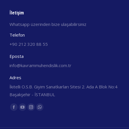
İletişim
Whatsapp üzerinden bize ulaşabilirsiniz
Telefon
+90 212 320 88 55
Eposta
info@kavrammuhendislik.com.tr
Adres
İkitelli O.S.B. Giyim Sanatkarları Sitesi 2. Ada A Blok No:4
Başakşehir - İSTANBUL
Find us on:
Facebook
YouTube
Instagram
Whatsapp
yeni
yeni
yeni
yeni
pencerede
pencerede
pencerede
pencerede