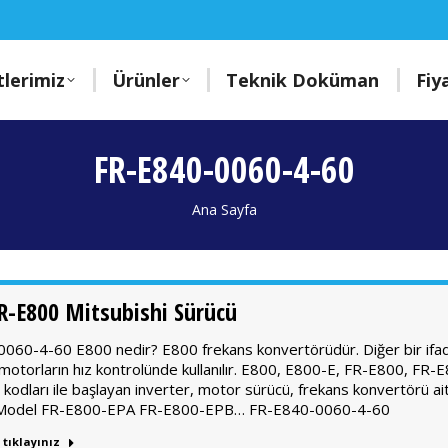
lerimiz
Ürünler
Teknik Doküman
Fiy
FR-E840-0060-4-60
You are here:
Ana Sayfa
R-E800 Mitsubishi Sürücü
060-4-60 E800 nedir? E800 frekans konvertörüdür. Diğer bir ifade
an motorların hız kontrolünde kullanılır. E800, E800-E, FR-E800,
 kodları ile başlayan inverter, motor sürücü, frekans konvertörü ait
 Model FR-E800-EPA FR-E800-EPB… FR-E840-0060-4-60
 tıklayınız